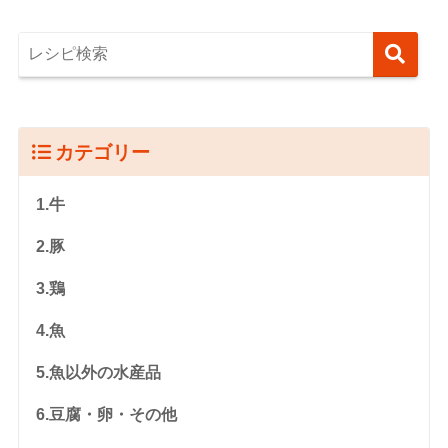
カテゴリー
1.牛
2.豚
3.鶏
4.魚
5.魚以外の水産品
6.豆腐・卵・その他