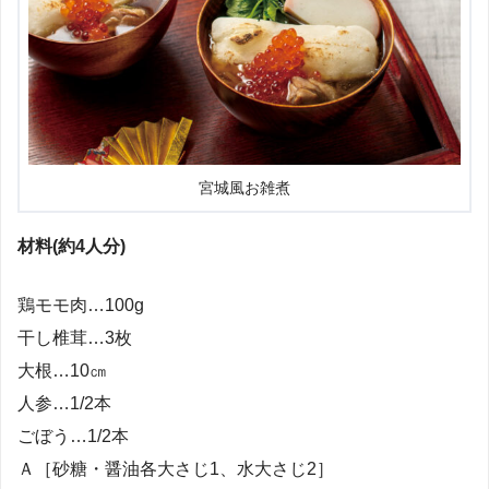
宮城風お雑煮
材料(約4人分)
鶏モモ肉…100g
干し椎茸…3枚
大根…10㎝
人参…1/2本
ごぼう…1/2本
Ａ［砂糖・醤油各大さじ1、水大さじ2］