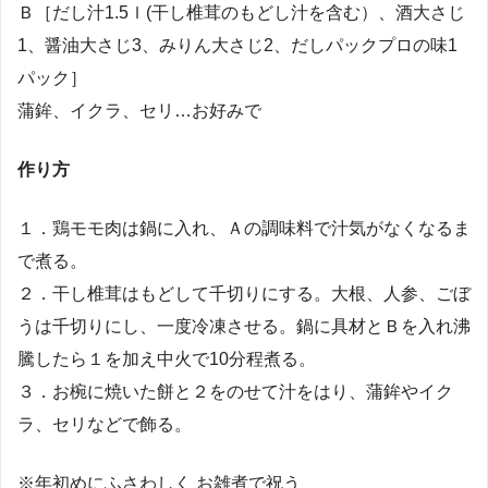
Ｂ［だし汁1.5ｌ(干し椎茸のもどし汁を含む）、酒大さじ
1、醤油大さじ3、みりん大さじ2、だしパックプロの味1
パック］
蒲鉾、イクラ、セリ…お好みで
作り方
１．鶏モモ肉は鍋に入れ、Ａの調味料で汁気がなくなるま
で煮る。
２．干し椎茸はもどして千切りにする。大根、人参、ごぼ
うは千切りにし、一度冷凍させる。鍋に具材とＢを入れ沸
騰したら１を加え中火で10分程煮る。
３．お椀に焼いた餅と２をのせて汁をはり、蒲鉾やイク
ラ、セリなどで飾る。
※年初めにふさわしく お雑煮で祝う