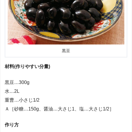
黒豆
材料(作りやすい分量)
黒豆…300g
水…2L
重曹…小さじ1/2
Ａ［砂糖…150g、醤油…大さじ1、塩…大さじ1/2］
作り方