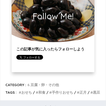
Follow Me!
この記事が気に入ったらフォローしよう
CATEGORY :
6.豆腐・卵・その他
TAGS :
おせち
和食
手作りおせち
正月
黒豆