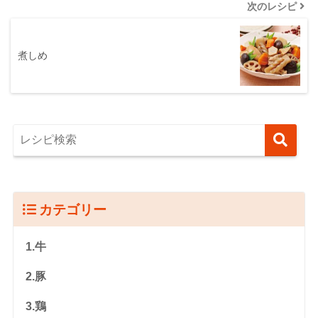
次のレシピ
煮しめ
カテゴリー
1.牛
2.豚
3.鶏