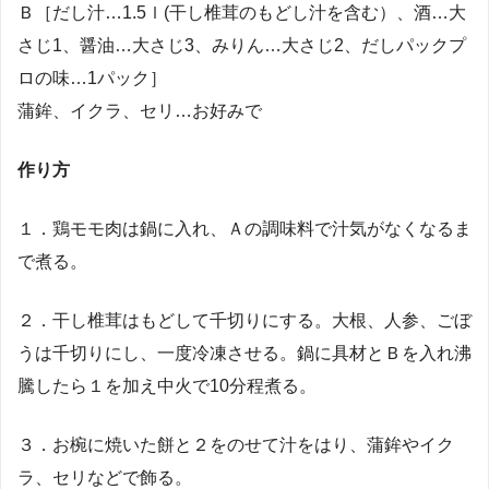
Ｂ［だし汁…1.5ｌ(干し椎茸のもどし汁を含む）、酒…大
さじ1、醤油…大さじ3、みりん…大さじ2、だしパックプ
ロの味…1パック］
蒲鉾、イクラ、セリ…お好みで
作り方
１．鶏モモ肉は鍋に入れ、Ａの調味料で汁気がなくなるま
で煮る。
２．干し椎茸はもどして千切りにする。大根、人参、ごぼ
うは千切りにし、一度冷凍させる。鍋に具材とＢを入れ沸
騰したら１を加え中火で10分程煮る。
３．お椀に焼いた餅と２をのせて汁をはり、蒲鉾やイク
ラ、セリなどで飾る。