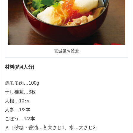
宮城風お雑煮
材料(約4人分)
鶏モモ肉…100g
干し椎茸…3枚
大根…10㎝
人参…1/2本
ごぼう…1/2本
Ａ［砂糖・醤油…各大さじ1、水…大さじ2］