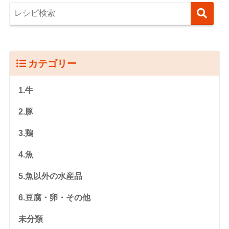
カテゴリー
1.牛
2.豚
3.鶏
4.魚
5.魚以外の水産品
6.豆腐・卵・その他
未分類