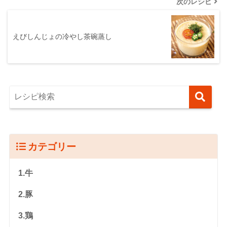
次のレシピ
えびしんじょの冷やし茶碗蒸し
カテゴリー
1.牛
2.豚
3.鶏