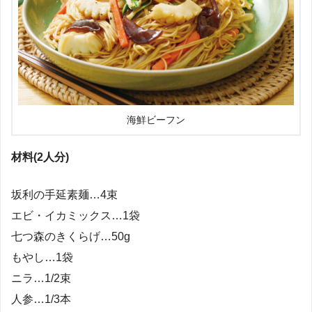
海鮮ビーフン
材料(2人分)
坂利の手延素麺…4束
エビ・イカミックス…1袋
七つ森のきくらげ…50g
もやし…1袋
ニラ…1/2束
人参…1/3本