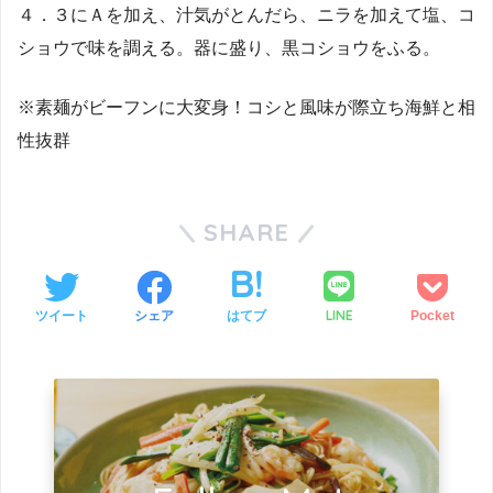
４．３にＡを加え、汁気がとんだら、ニラを加えて塩、コ
ショウで味を調える。器に盛り、黒コショウをふる。
※素麺がビーフンに大変身！コシと風味が際立ち海鮮と相
性抜群
SHARE
LINE
ツイート
シェア
はてブ
Pocket