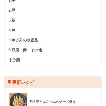
1.牛
2.豚
3.鶏
4.魚
5.魚以外の水産品
6.豆腐・卵・その他
未分類
最新レシピ
明太子とはんぺんのチーズ巻き