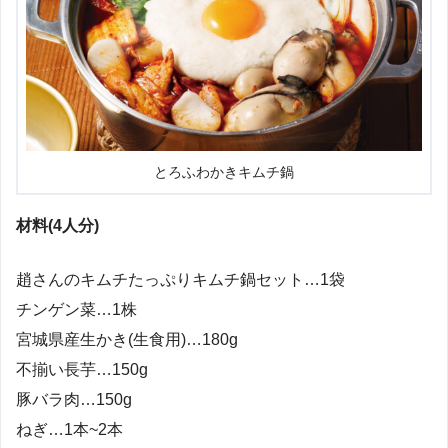
とろふわかきキムチ鍋
材料(4人分)
趙さんのキムチたっぷりキムチ鍋セット…1袋
チンゲン菜…1株
宮城県産生かき(生食用)…180g
不揃い長芋…150g
豚バラ肉…150g
ねぎ…1本~2本