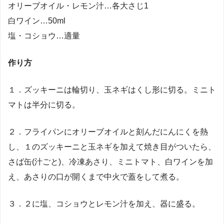
オリーブオイル・レモン汁…各大さじ1
白ワイン…50ml
塩・コショウ…適量
作り方
１．ズッキーニは輪切り、玉ネギはくし形に切る。ミニト
マトは半分に切る。
２．フライパンにオリーブオイルと刻んだにんにくを熱
し、１のズッキーニと玉ネギを加えて焼き目がついたら、
さば缶(汁ごと)、冷凍あさり、ミニトマト、白ワインを加
え、あさりの口が開くまで中火で蓋をして煮る。
３．２に塩、コショウとレモン汁を加え、器に盛る。