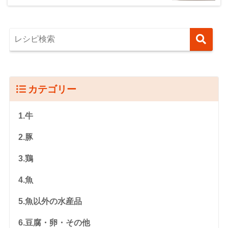
カテゴリー
1.牛
2.豚
3.鶏
4.魚
5.魚以外の水産品
6.豆腐・卵・その他