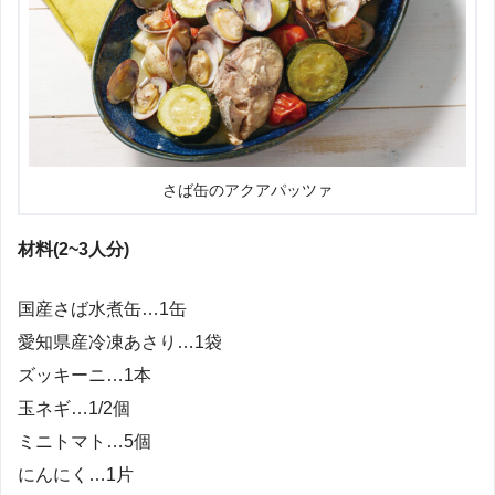
さば缶のアクアパッツァ
材料(2~3人分)
国産さば水煮缶…1缶
愛知県産冷凍あさり…1袋
ズッキーニ…1本
玉ネギ…1/2個
ミニトマト…5個
にんにく…1片