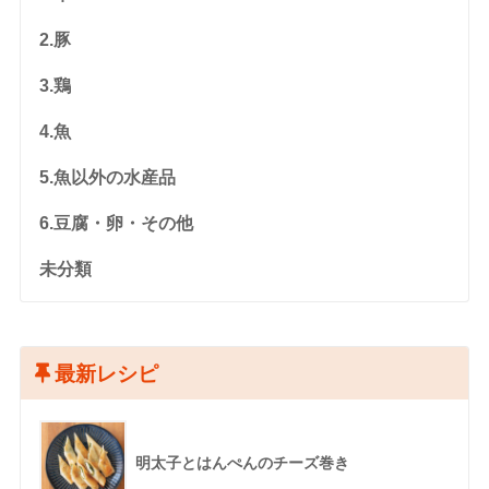
2.豚
3.鶏
4.魚
5.魚以外の水産品
6.豆腐・卵・その他
未分類
最新レシピ
明太子とはんぺんのチーズ巻き