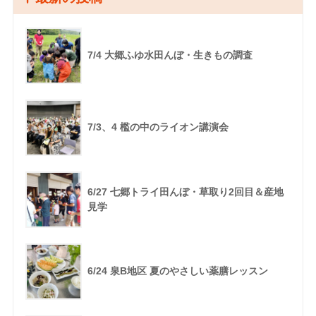
7/4 大郷ふゆ水田んぼ・生きもの調査
7/3、4 檻の中のライオン講演会
6/27 七郷トライ田んぼ・草取り2回目＆産地
見学
6/24 泉B地区 夏のやさしい薬膳レッスン