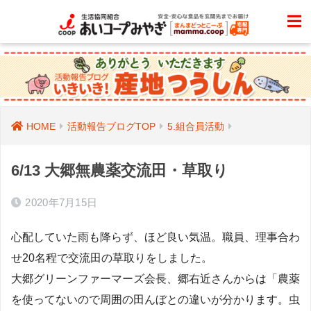
HOME
活動報告ブログTOP
5.組合員活動
6/13 大郷無農薬交流田・草取り
2020年7月15日
心配していた雨も降らず、ほど良い気温。職員、理事合わ
せ20名程で交流田の草取りをしました。
大郷グリーンファーマーズ会長、郷右近さんからは「農薬
を使ってないので周囲の田んぼとの違いが分かります。虫