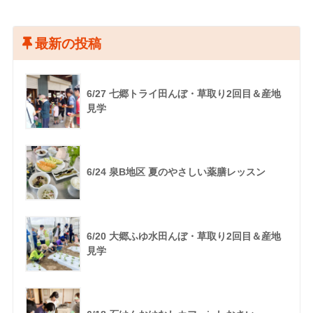
最新の投稿
6/27 七郷トライ田んぼ・草取り2回目＆産地
見学
6/24 泉B地区 夏のやさしい薬膳レッスン
6/20 大郷ふゆ水田んぼ・草取り2回目＆産地
見学