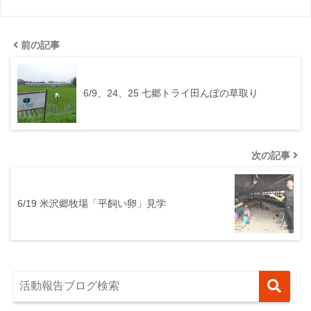
前の記事
6/9、24、25 七郷トライ田んぼの草取り
次の記事
6/19 米沢郷牧場「平飼い卵」見学