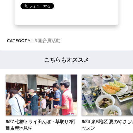
CATEGORY :
5.組合員活動
こちらもオススメ
6/27 七郷トライ田んぼ・草取り2回
6/24 泉B地区 夏のやさ
目＆産地見学
ッスン