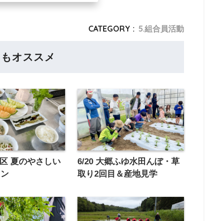
CATEGORY :
5.組合員活動
らもオススメ
B地区 夏のやさしい
6/20 大郷ふゆ水田んぼ・草
スン
取り2回目＆産地見学