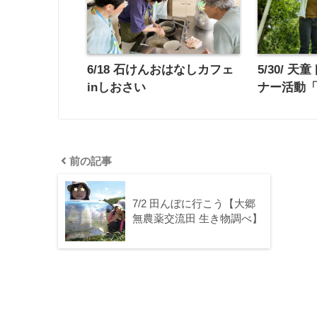
6/18 石けんおはなしカフェ
5/30/ 
inしおさい
ナー活動
前の記事
7/2 田んぼに行こう【大郷
無農薬交流田 生き物調べ】