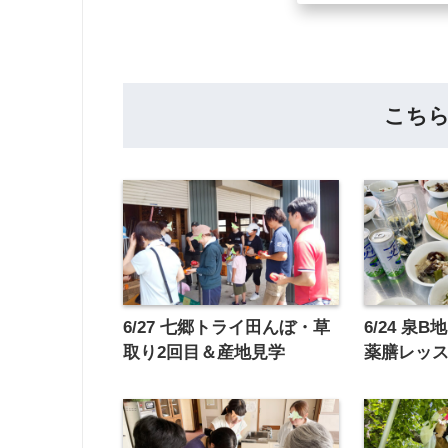
こち
6/27 七郷トライ田んぼ・草
6/24 泉
取り2回目＆産地見学
薬膳レッ