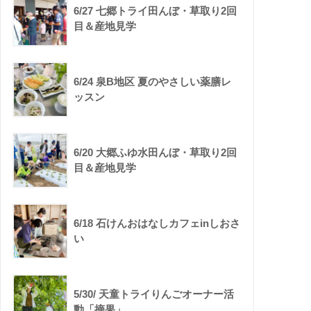
6/27 七郷トライ田んぼ・草取り2回
目＆産地見学
6/24 泉B地区 夏のやさしい薬膳レ
ッスン
6/20 大郷ふゆ水田んぼ・草取り2回
目＆産地見学
6/18 石けんおはなしカフェinしおさ
い
5/30/ 天童トライりんごオーナー活
動「摘果」