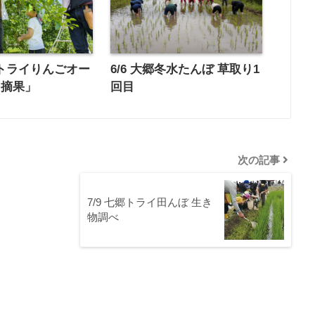
天童トライりんごオー
6/6 大郷冬水たんぼ 草取り1
「摘果」
回目
次の記事
7/9 七郷トライ田んぼ 生き
物調べ