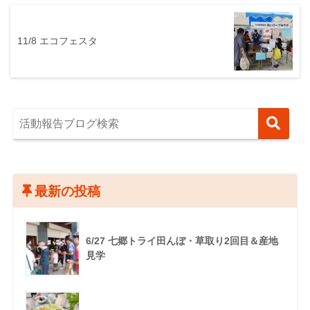
11/8 エコフェスタ
最新の投稿
6/27 七郷トライ田んぼ・草取り2回目＆産地
見学