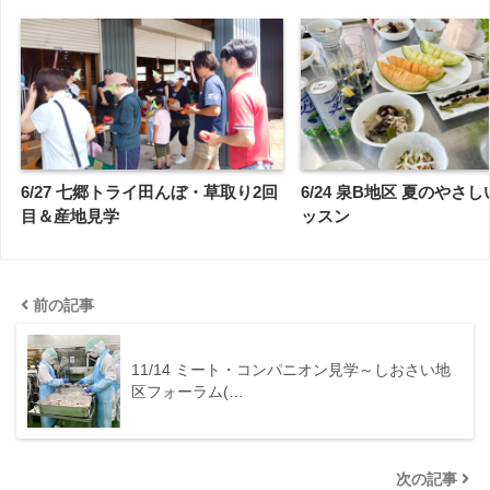
6/27 七郷トライ田んぼ・草取り2回
6/24 泉B地区 夏のやさ
目＆産地見学
ッスン
前の記事
11/14 ミート・コンパニオン見学～しおさい地
区フォーラム(…
次の記事