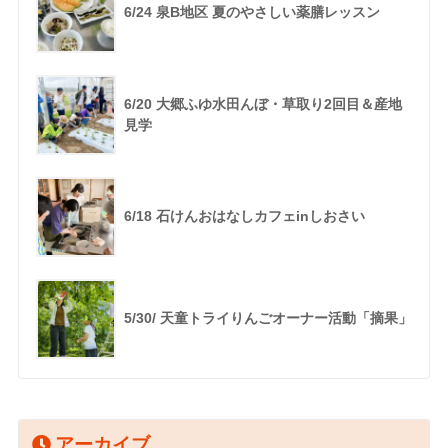
6/24 泉B地区 夏のやさしい薬膳レッスン
6/20 大郷ふゆ水田んぼ・草取り2回目＆産地
見学
6/18 石けんおはなしカフェinしおさい
5/30/ 天童トライりんごオーナー活動「摘果」
アーカイブ