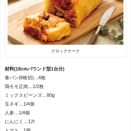
クロックケーク
材料(18cmパウンド型1台分)
食パン(8枚切)…4枚
鶏モモ正肉…1/2枚
ミックスビーンズ…80g
玉ネギ…1/4個
人参…1/4個
にんにく…1片
トマト…1個