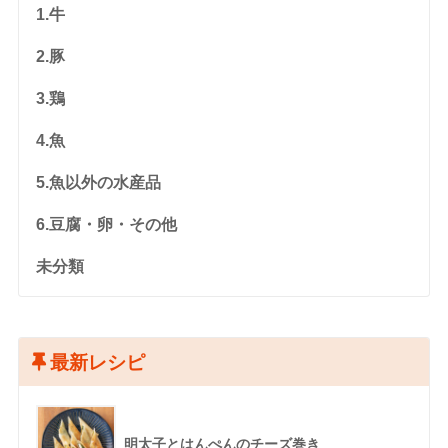
1.牛
2.豚
3.鶏
4.魚
5.魚以外の水産品
6.豆腐・卵・その他
未分類
最新レシピ
明太子とはんぺんのチーズ巻き