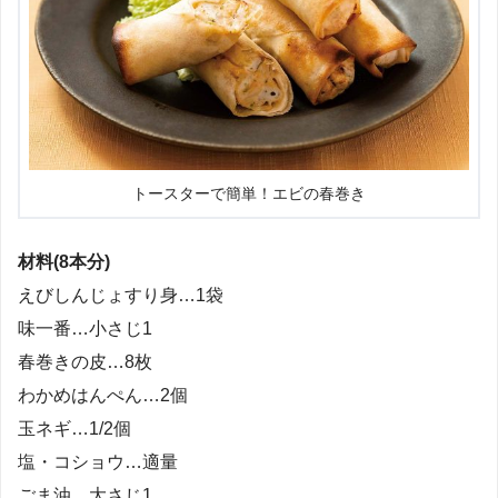
トースターで簡単！エビの春巻き
材料(8本分)
えびしんじょすり身…1袋
味一番…小さじ1
春巻きの皮…8枚
わかめはんぺん…2個
玉ネギ…1/2個
塩・コショウ…適量
ごま油…大さじ1