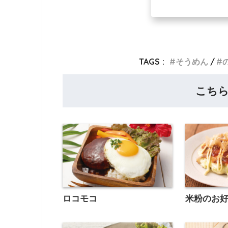
TAGS :
そうめん
こち
ロコモコ
米粉のお