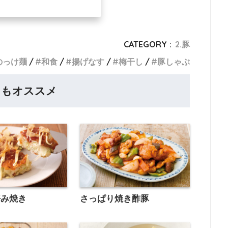
CATEGORY :
2.豚
のっけ麺
和食
揚げなす
梅干し
豚しゃぶ
らもオススメ
好み焼き
さっぱり焼き酢豚