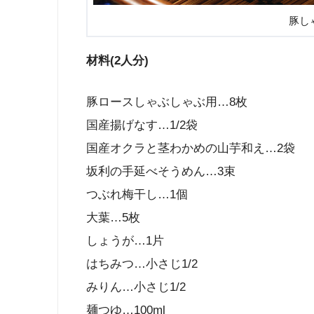
豚し
材料(2人分)
豚ロースしゃぶしゃぶ用…8枚
国産揚げなす…1/2袋
国産オクラと茎わかめの山芋和え…2袋
坂利の手延べそうめん…3束
つぶれ梅干し…1個
大葉…5枚
しょうが…1片
はちみつ…小さじ1/2
みりん…小さじ1/2
麺つゆ…100ml