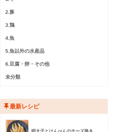
2.豚
3.鶏
4.魚
5.魚以外の水産品
6.豆腐・卵・その他
未分類
最新レシピ
明太子とはんぺんのチーズ巻き