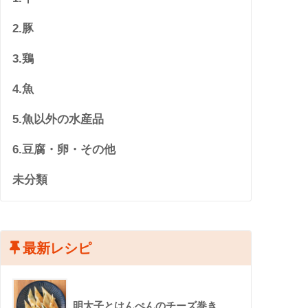
2.豚
3.鶏
4.魚
5.魚以外の水産品
6.豆腐・卵・その他
未分類
最新レシピ
明太子とはんぺんのチーズ巻き