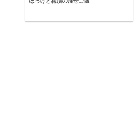
ほっけと梅漬の混ぜご飯