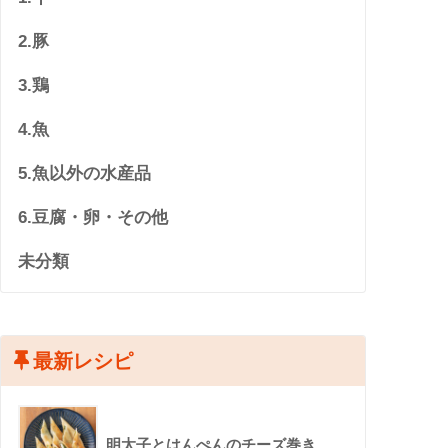
2.豚
3.鶏
4.魚
5.魚以外の水産品
6.豆腐・卵・その他
未分類
最新レシピ
明太子とはんぺんのチーズ巻き