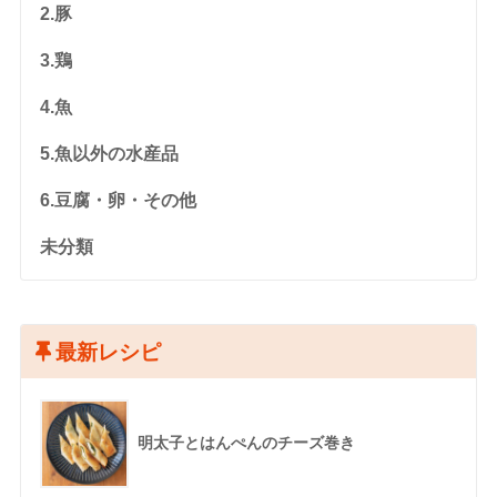
2.豚
3.鶏
4.魚
5.魚以外の水産品
6.豆腐・卵・その他
未分類
最新レシピ
明太子とはんぺんのチーズ巻き