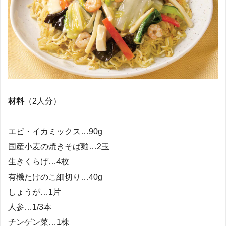
材料
（2人分）
エビ・イカミックス…90g
国産小麦の焼きそば麺…2玉
生きくらげ…4枚
有機たけのこ細切り…40g
しょうが…1片
人参…1/3本
チンゲン菜…1株