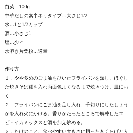
白菜…100g
中華だしの素半ネリタイプ…大さじ1/2
水…1と1/2カップ
酒…小さじ1
塩…少々
水溶き片栗粉…適量
作り方
１．やや多めのごま油をひいたフライパンを熱し、ほぐし
た焼きそば麺を入れ両面色よくなるまで焼きつけ、皿にお
く。
２．フライパンにごま油を足し入れ、千切りにしたしょう
がを入れ火にかける。香りがたったところで解凍したエ
ビ・イカミックスと酒を加え炒める。
３．たけのこと、食べやすい大きさに切ったきくらげと人