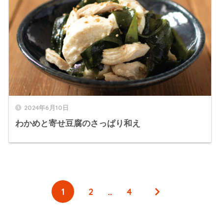
2024年6月10日
わかめと寄せ豆腐のさっぱり和え
1
2
…
4