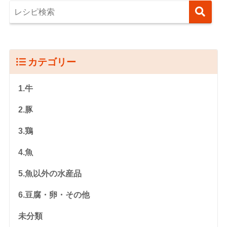
カテゴリー
1.牛
2.豚
3.鶏
4.魚
5.魚以外の水産品
6.豆腐・卵・その他
未分類