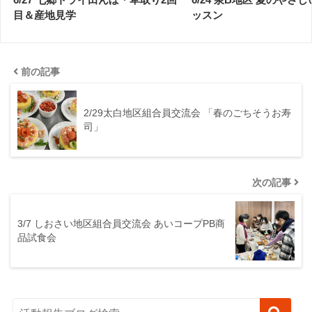
目＆産地見学
ッスン
前の記事
2/29太白地区組合員交流会 「春のごちそうお寿
司」
次の記事
3/7 しおさい地区組合員交流会 あいコープPB商
品試食会