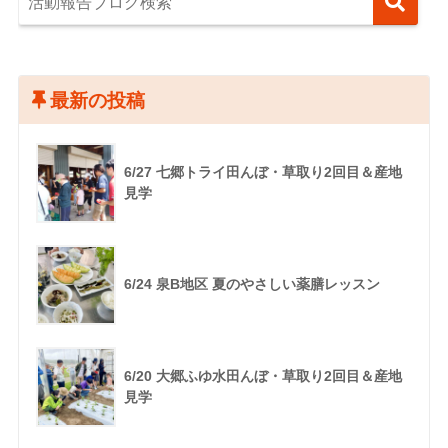
最新の投稿
6/27 七郷トライ田んぼ・草取り2回目＆産地
見学
6/24 泉B地区 夏のやさしい薬膳レッスン
6/20 大郷ふゆ水田んぼ・草取り2回目＆産地
見学