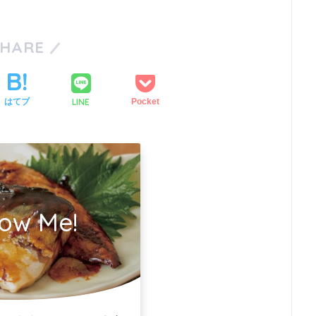
SHARE
LINE
はてブ
Pocket
low Me!