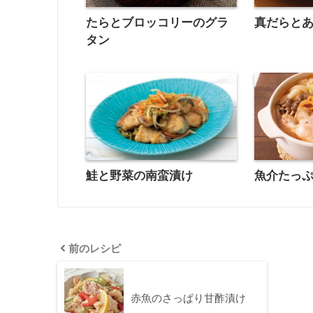
たらとブロッコリーのグラ
真だらと
タン
鮭と野菜の南蛮漬け
魚介たっ
前のレシピ
赤魚のさっぱり甘酢漬け