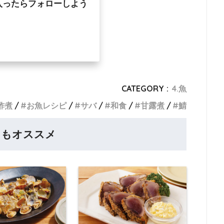
入ったらフォローしよう
CATEGORY :
4.魚
酢煮
お魚レシピ
サバ
和食
甘露煮
鯖
らもオススメ