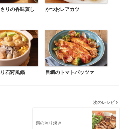
あさりの香味蒸し
かつおレアカツ
ぷり石狩風鍋
目鯛のトマトパッツァ
次のレシピ
鶏の照り焼き