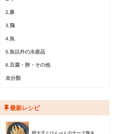
2.豚
3.鶏
4.魚
5.魚以外の水産品
6.豆腐・卵・その他
未分類
最新レシピ
明太子とはんぺんのチーズ巻き