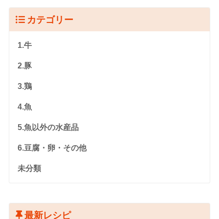
カテゴリー
1.牛
2.豚
3.鶏
4.魚
5.魚以外の水産品
6.豆腐・卵・その他
未分類
最新レシピ