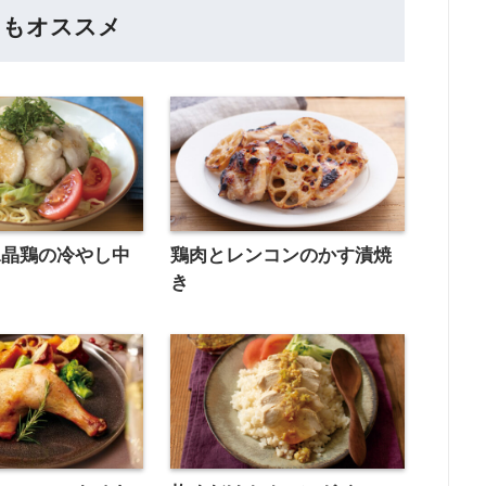
らもオススメ
水晶鶏の冷やし中
鶏肉とレンコンのかす漬焼
き