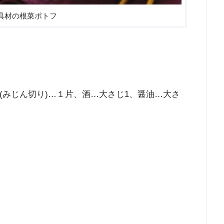
具材の根菜ポトフ
(みじん切り)…１片、酒…大さじ1、醤油…大さ