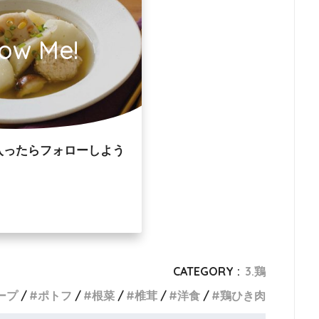
low Me!
入ったらフォローしよう
CATEGORY :
3.鶏
ープ
ポトフ
根菜
椎茸
洋食
鶏ひき肉