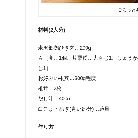
ごろっと
材料(2人分)
米沢郷鶏ひき肉…200g
Ａ［卵…1個、片栗粉…大さじ1、しょうが
じ1］
お好みの根菜…300g程度
椎茸…2枚、
だし汁…400ml
白ごま・ねぎ(青い部分)…適量
作り方