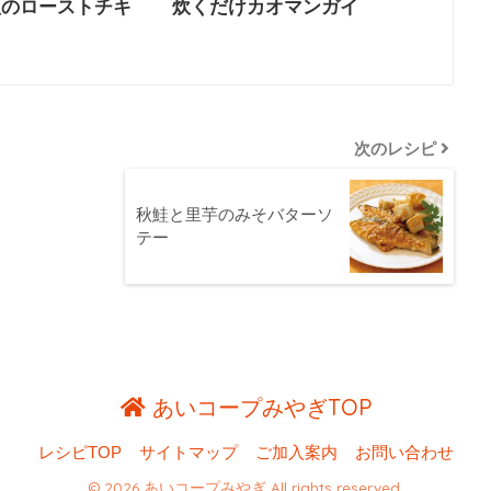
塩のローストチキ
炊くだけカオマンガイ
次のレシピ
秋鮭と里芋のみそバターソ
テー
あいコープみやぎTOP
レシピTOP
サイトマップ
ご加入案内
お問い合わせ
© 2026 あいコープみやぎ All rights reserved.