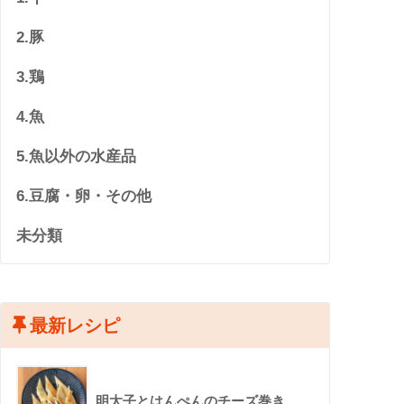
2.豚
3.鶏
4.魚
5.魚以外の水産品
6.豆腐・卵・その他
未分類
最新レシピ
明太子とはんぺんのチーズ巻き