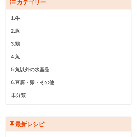
カテゴリー
1.牛
2.豚
3.鶏
4.魚
5.魚以外の水産品
6.豆腐・卵・その他
未分類
最新レシピ