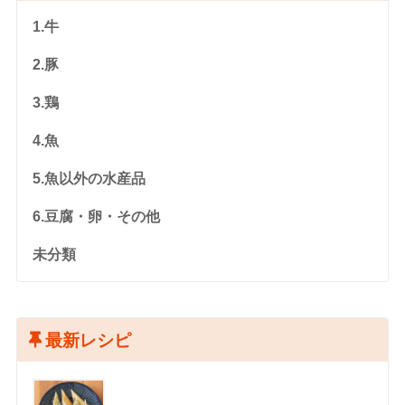
1.牛
2.豚
3.鶏
4.魚
5.魚以外の水産品
6.豆腐・卵・その他
未分類
最新レシピ