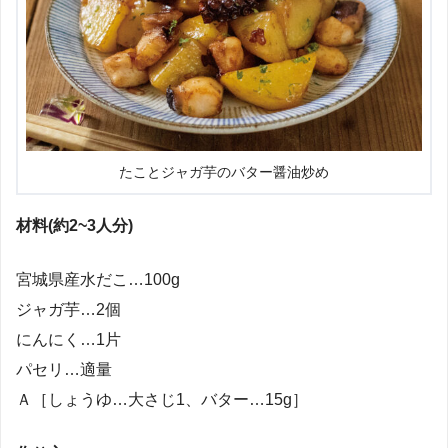
たことジャガ芋のバター醤油炒め
材料(約2~3人分)
宮城県産水だこ…100g
ジャガ芋…2個
にんにく…1片
パセリ…適量
Ａ［しょうゆ…大さじ1、バター…15g］