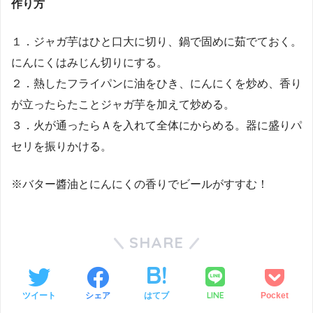
作り方
１．ジャガ芋はひと口大に切り、鍋で固めに茹でておく。
にんにくはみじん切りにする。
２．熱したフライパンに油をひき、にんにくを炒め、香り
が立ったらたことジャガ芋を加えて炒める。
３．火が通ったらＡを入れて全体にからめる。器に盛りパ
セリを振りかける。
※バター醬油とにんにくの香りでビールがすすむ！
SHARE
LINE
ツイート
シェア
はてブ
Pocket