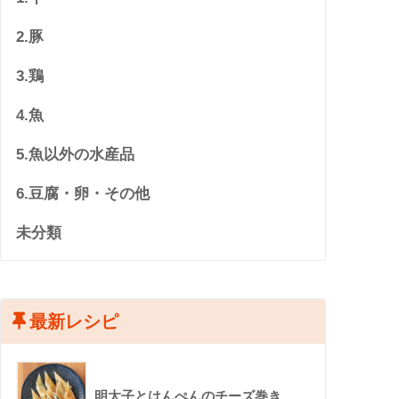
2.豚
3.鶏
4.魚
5.魚以外の水産品
6.豆腐・卵・その他
未分類
最新レシピ
明太子とはんぺんのチーズ巻き