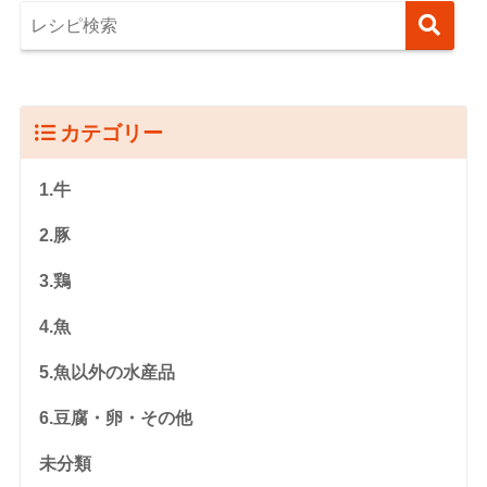
カテゴリー
1.牛
2.豚
3.鶏
4.魚
5.魚以外の水産品
6.豆腐・卵・その他
未分類