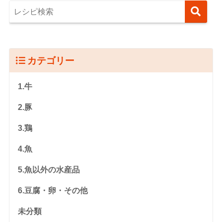
カテゴリー
1.牛
2.豚
3.鶏
4.魚
5.魚以外の水産品
6.豆腐・卵・その他
未分類