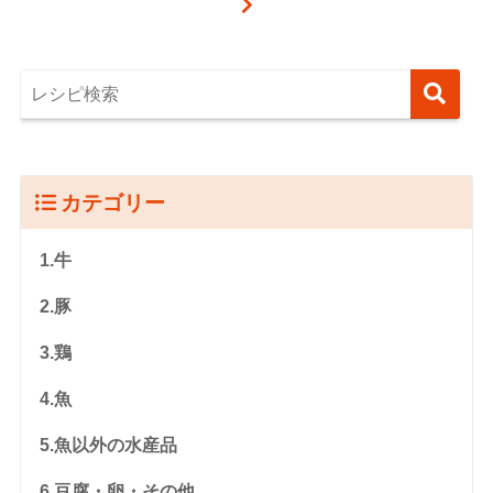
カテゴリー
1.牛
2.豚
3.鶏
4.魚
5.魚以外の水産品
6.豆腐・卵・その他