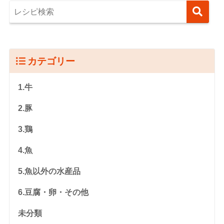
カテゴリー
1.牛
2.豚
3.鶏
4.魚
5.魚以外の水産品
6.豆腐・卵・その他
未分類