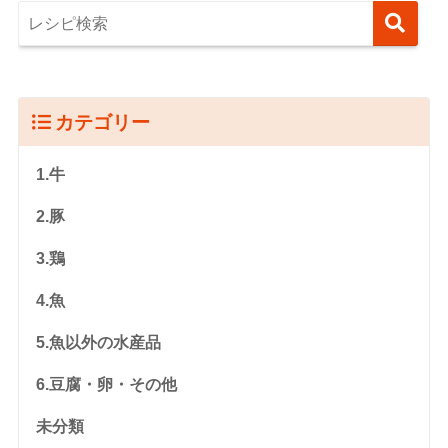
カテゴリー
1.牛
2.豚
3.鶏
4.魚
5.魚以外の水産品
6.豆腐・卵・その他
未分類