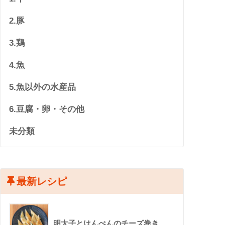
2.豚
3.鶏
4.魚
5.魚以外の水産品
6.豆腐・卵・その他
未分類
最新レシピ
明太子とはんぺんのチーズ巻き