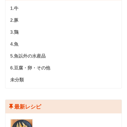
1.牛
2.豚
3.鶏
4.魚
5.魚以外の水産品
6.豆腐・卵・その他
未分類
最新レシピ