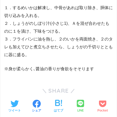
１．するめいかは解凍し、中骨があれば取り除き、胴体に
切り込みを入れる。
２．しょうがのしぼり汁(小さじ1)、Ａを混ぜ合わせたも
のに１を漬け、下味をつける。
３．フライパンに油を熱し、２のいかを両面焼き、２のタ
レも加えてひと煮立ちさせたら、しょうがの千切りととも
に器に盛る。
※身が柔らかく､醤油の香りが食欲をそそります
SHARE
LINE
ツイート
シェア
はてブ
Pocket