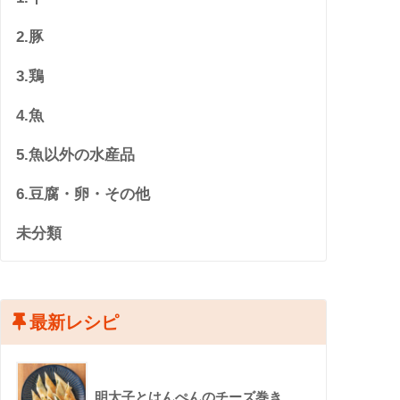
2.豚
3.鶏
4.魚
5.魚以外の水産品
6.豆腐・卵・その他
未分類
最新レシピ
明太子とはんぺんのチーズ巻き