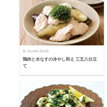
2026年5月18日
鶏肉と水なすの冷やし和え 三五八仕立
て