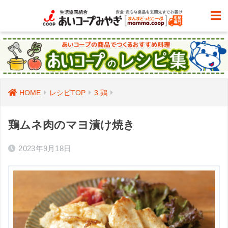
HOME
レシピTOP
3.鶏
鶏ムネ肉のマヨ漬け焼き
2023年9月18日