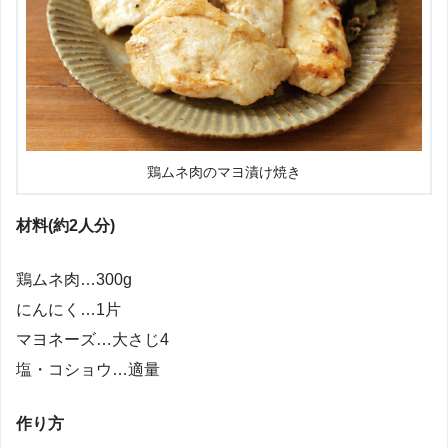
鶏ムネ肉のマヨ漬け焼き
材料(約2人分)
鶏ムネ肉…300g
にんにく…1片
マヨネーズ…大さじ4
塩・コショウ…適量
作り方