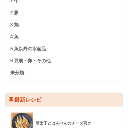
1.牛
2.豚
3.鶏
4.魚
5.魚以外の水産品
6.豆腐・卵・その他
未分類
最新レシピ
明太子とはんぺんのチーズ巻き