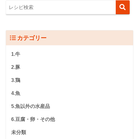
カテゴリー
1.牛
2.豚
3.鶏
4.魚
5.魚以外の水産品
6.豆腐・卵・その他
未分類