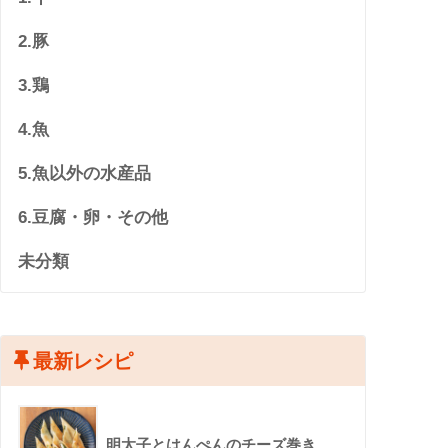
2.豚
3.鶏
4.魚
5.魚以外の水産品
6.豆腐・卵・その他
未分類
最新レシピ
明太子とはんぺんのチーズ巻き