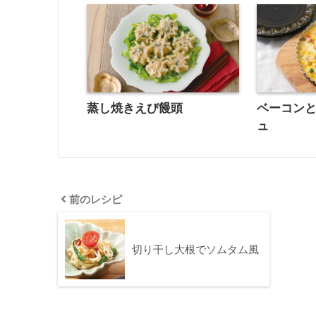
蒸し焼きえび饅頭
ベーコン
ュ
前のレシピ
切り干し大根でソムタム風