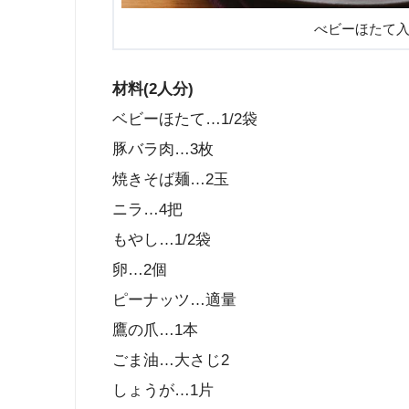
べビーほたて
材料(2人分)
ベビーほたて…1/2袋
豚バラ肉…3枚
焼きそば麺…2玉
ニラ…4把
もやし…1/2袋
卵…2個
ピーナッツ…適量
鷹の爪…1本
ごま油…大さじ2
しょうが…1片