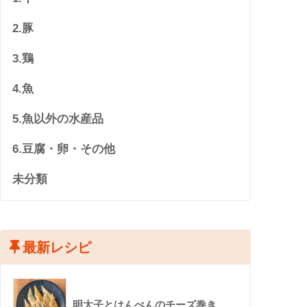
2.豚
3.鶏
4.魚
5.魚以外の水産品
6.豆腐・卵・その他
未分類
最新レシピ
明太子とはんぺんのチーズ巻き