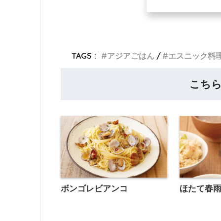
TAGS :
アジアごはん
エスニック料
こち
ボンゴレビアンコ
ほたて春