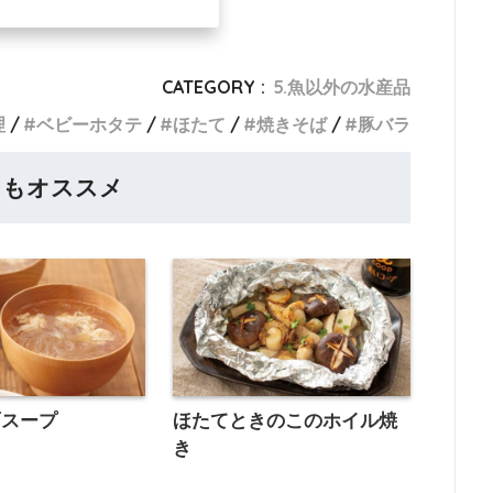
CATEGORY :
5.魚以外の水産品
理
ベビーホタテ
ほたて
焼きそば
豚バラ
らもオススメ
雨スープ
ほたてときのこのホイル焼
き