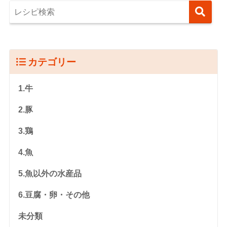
カテゴリー
1.牛
2.豚
3.鶏
4.魚
5.魚以外の水産品
6.豆腐・卵・その他
未分類