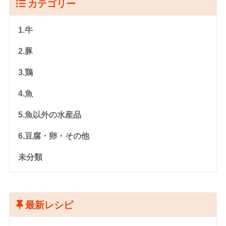
カテゴリー
1.牛
2.豚
3.鶏
4.魚
5.魚以外の水産品
6.豆腐・卵・その他
未分類
最新レシピ