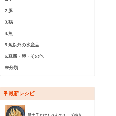
2.豚
3.鶏
4.魚
5.魚以外の水産品
6.豆腐・卵・その他
未分類
最新レシピ
明太子とはんぺんのチーズ巻き