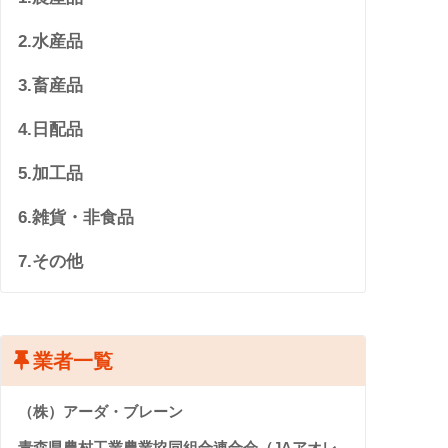
2.水産品
3.畜産品
4.日配品
5.加工品
6.雑貨・非食品
7.その他
業者一覧
（株）アーダ・ブレーン
青森県農村工業農業協同組合連合会（JAアオレ