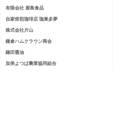
有限会社 鹿島食品
自家焙煎珈琲店 珈巣多夢
株式会社片山
鎌倉ハムクラウン商会
鎌田醤油
加美よつば農業協同組合
株式会社 カラミノフーズ
雁音農産開発有限会社
有限会社 カワグチ企画
株式会社 河村屋
菅野食品 株式会社
私市醸造株式会社