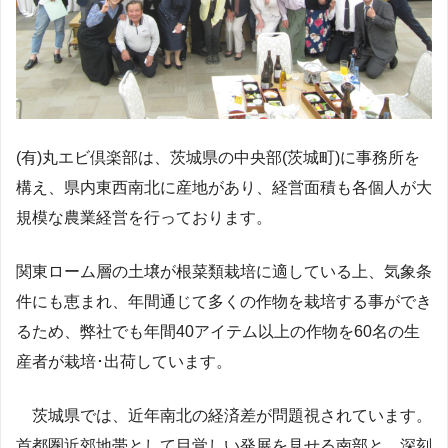
(有)丸エビ倶楽部は、茨城県の中央部(茨城町)に事務所を
構え、県内東西南北に産地があり、経営面積も各個人が大
規模な農業経営を行っております。
関東ローム層の土壌が根菜類栽培に適している上、気象条
件にも恵まれ、年間通じて多くの作物を栽培する事ができ
るため、弊社でも年間40アイテム以上の作物を60名の生
産者が栽培･出荷しています。
茨城県では、近年南北の経済差が問題視されています。
首都圏近郊地帯として目覚しい発展を見せる南部と、深刻