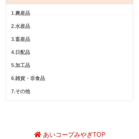
1.農産品
2.水産品
3.畜産品
4.日配品
5.加工品
6.雑貨・非食品
7.その他
あいコープみやぎTOP