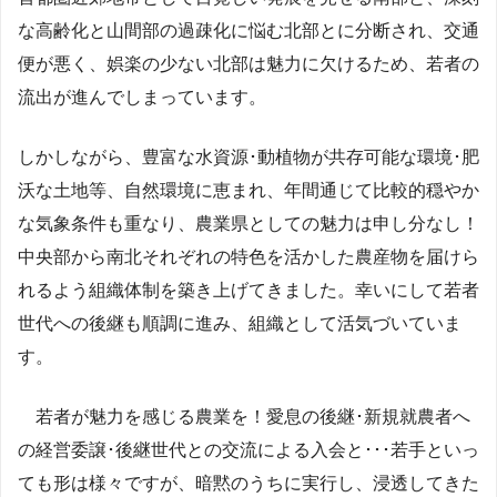
な高齢化と山間部の過疎化に悩む北部とに分断され、交通
便が悪く、娯楽の少ない北部は魅力に欠けるため、若者の
流出が進んでしまっています。
しかしながら、豊富な水資源･動植物が共存可能な環境･肥
沃な土地等、自然環境に恵まれ、年間通じて比較的穏やか
な気象条件も重なり、農業県としての魅力は申し分なし！
中央部から南北それぞれの特色を活かした農産物を届けら
れるよう組織体制を築き上げてきました。幸いにして若者
世代への後継も順調に進み、組織として活気づいていま
す。
若者が魅力を感じる農業を！愛息の後継･新規就農者へ
の経営委譲･後継世代との交流による入会と･･･若手といっ
ても形は様々ですが、暗黙のうちに実行し、浸透してきた