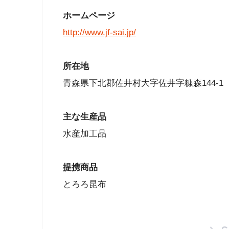
ホームページ
http://www.jf-sai.jp/
所在地
青森県下北郡佐井村大字佐井字糠森144-1
主な生産品
水産加工品
提携商品
とろろ昆布