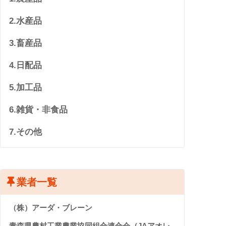
2.水産品
3.畜産品
4.日配品
5.加工品
6.雑貨・非食品
7.その他
業者一覧
（株）アーダ・ブレーン
青森県農村工業農業協同組合連合会（JAアオレ