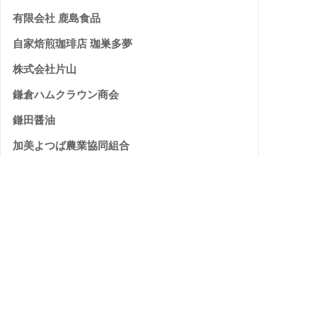
有限会社 鹿島食品
自家焙煎珈琲店 珈巣多夢
株式会社片山
鎌倉ハムクラウン商会
鎌田醤油
加美よつば農業協同組合
株式会社 カラミノフーズ
雁音農産開発有限会社
有限会社 カワグチ企画
株式会社 河村屋
菅野食品 株式会社
私市醸造株式会社