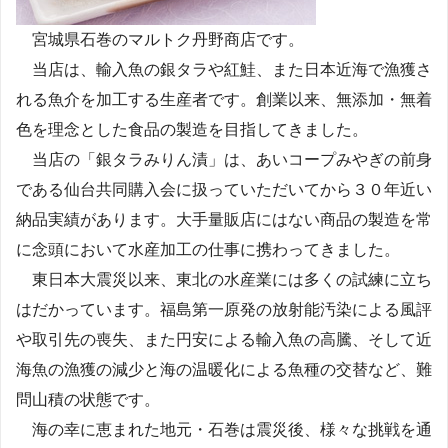
宮城県石巻のマルトク丹野商店です。
当店は、輸入魚の銀タラや紅鮭、また日本近海で漁獲さ
れる魚介を加工する生産者です。創業以来、無添加・無着
色を理念とした食品の製造を目指してきました。
当店の「銀タラみりん漬」は、あいコープみやぎの前身
である仙台共同購入会に扱っていただいてから３０年近い
納品実績があります。大手量販店にはない商品の製造を常
に念頭において水産加工の仕事に携わってきました。
東日本大震災以来、東北の水産業には多くの試練に立ち
はだかっています。福島第一原発の放射能汚染による風評
や取引先の喪失、また円安による輸入魚の高騰、そして近
海魚の漁獲の減少と海の温暖化による魚種の交替など、難
問山積の状態です。
海の幸に恵まれた地元・石巻は震災後、様々な挑戦を通