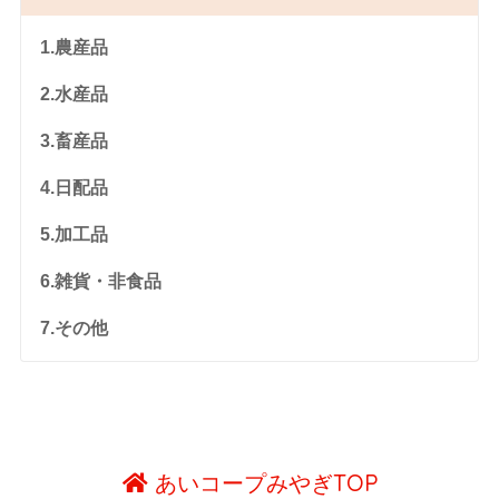
1.農産品
2.水産品
3.畜産品
4.日配品
5.加工品
6.雑貨・非食品
7.その他
あいコープみやぎTOP