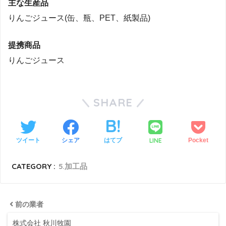
主な生産品
りんごジュース(缶、瓶、PET、紙製品)
提携商品
りんごジュース
SHARE
LINE
ツイート
シェア
はてブ
Pocket
CATEGORY :
5.加工品
前の業者
株式会社 秋川牧園