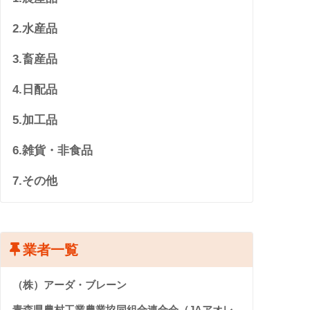
2.水産品
3.畜産品
4.日配品
5.加工品
6.雑貨・非食品
7.その他
業者一覧
（株）アーダ・ブレーン
青森県農村工業農業協同組合連合会（JAアオレ