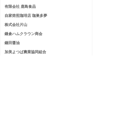
有限会社 鹿島食品
自家焙煎珈琲店 珈巣多夢
株式会社片山
鎌倉ハムクラウン商会
鎌田醤油
加美よつば農業協同組合
株式会社 カラミノフーズ
雁音農産開発有限会社
有限会社 カワグチ企画
株式会社 河村屋
菅野食品 株式会社
私市醸造株式会社