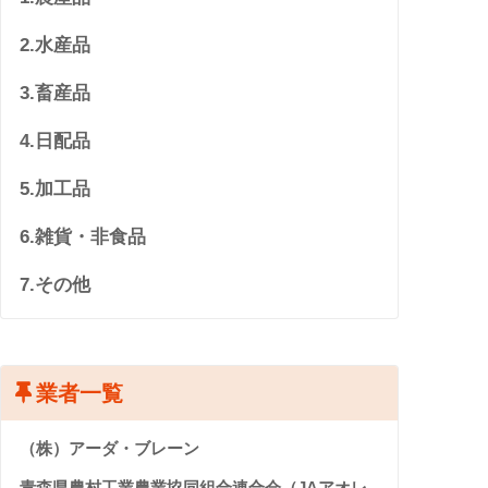
2.水産品
3.畜産品
4.日配品
5.加工品
6.雑貨・非食品
7.その他
業者一覧
（株）アーダ・ブレーン
青森県農村工業農業協同組合連合会（JAアオレ